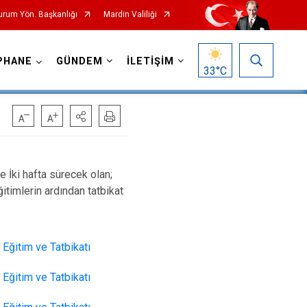
Durum Yön. Başkanlığı
Mardin Valiliği
PHANE
GÜNDEM
İLETİŞİM
33
°C
 İki hafta sürecek olan;
itimlerin ardından tatbikat