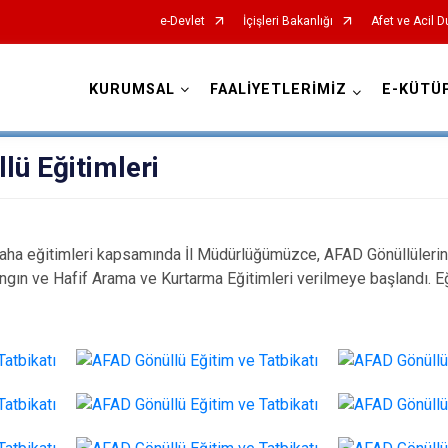
e-Devlet
İçişleri Bakanlığı
Afet ve Acil 
KURUMSAL
FAALİYETLERİMİZ
E-KÜTÜ
AFAD İl Müdürlükleri
lü Eğitimleri
ha eğitimleri kapsamında İl Müdürlüğümüzce, AFAD Gönüllülerine
angın ve Hafif Arama ve Kurtarma Eğitimleri verilmeye başlandı. Eğ