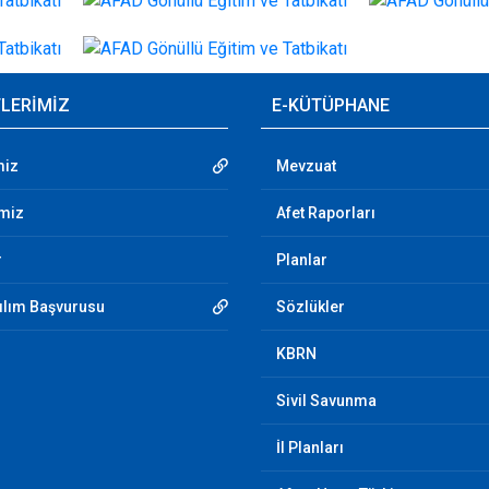
TLERİMİZ
E-KÜTÜPHANE
miz
Mevzuat
imiz
Afet Raporları
r
Planlar
tılım Başvurusu
Sözlükler
KBRN
Sivil Savunma
İl Planları