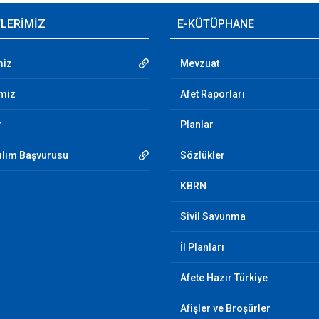
TLERİMİZ
E-KÜTÜPHANE
miz
Mevzuat
imiz
Afet Raporları
r
Planlar
tılım Başvurusu
Sözlükler
KBRN
Sivil Savunma
İl Planları
Afete Hazır Türkiye
Afişler ve Broşürler