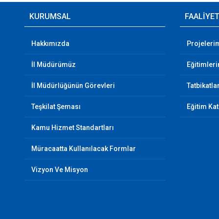
KURUMSAL
FAALİYE
Hakkımızda
Projeleri
İl Müdürümüz
Eğitimler
İl Müdürlüğünün Görevleri
Tatbikatla
Teşkilat Şeması
Eğitim Ka
Kamu Hizmet Standartları
Müracaatta Kullanılacak Formlar
Vizyon Ve Misyon