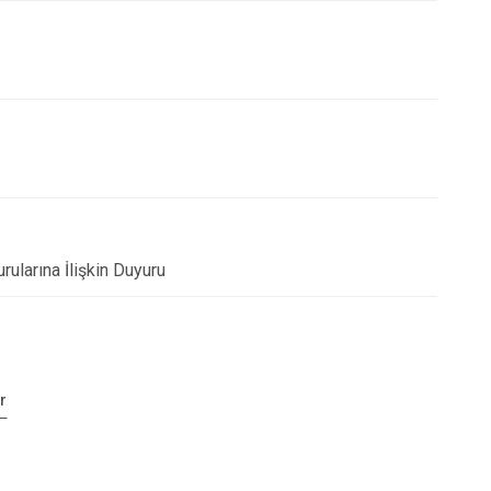
rularına İlişkin Duyuru
r