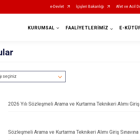
e-Devlet
İçişleri Bakanlığı
Afet ve Acil 
KURUMSAL
FAALİYETLERİMİZ
E-KÜTÜ
AFAD İl Müdürlükleri
ular
ğı seçiniz
2026 Yılı Sözleşmeli Arama ve Kurtarma Teknikeri Alımı Giriş
Sözleşmeli Arama ve Kurtarma Teknikeri Alımı Giriş Sınavına 